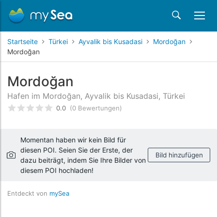
Startseite
Türkei
Ayvalik bis Kusadasi
Mordoğan
Mordoğan
Mordoğan
Hafen im Mordoğan, Ayvalik bis Kusadasi, Türkei
0.0
(0 Bewertungen)
bewertet
0
/5 beyogen auf
Kundenbewertungen
Momentan haben wir kein Bild für
diesen POI. Seien Sie der Erste, der
Bild hinzufügen
dazu beiträgt, indem Sie Ihre Bilder von
diesem POI hochladen!
Entdeckt von
mySea