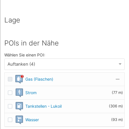
Lage
POIs in der Nähe
Wählen Sie einen POI:
Auftanken (4)
Gas (Flaschen)
—
Strom
(77 m)
Tankstellen - Lukoil
(306 m)
Wasser
(93 m)