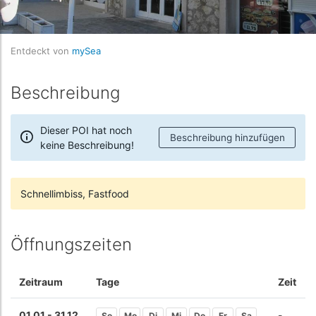
Entdeckt von
mySea
Beschreibung
Dieser POI hat noch
Beschreibung hinzufügen
keine Beschreibung!
Schnellimbiss, Fastfood
Öffnungszeiten
Zeitraum
Tage
Zeit
01.01 - 31.12
-
So
Mo
Di
Mi
Do
Fr
Sa