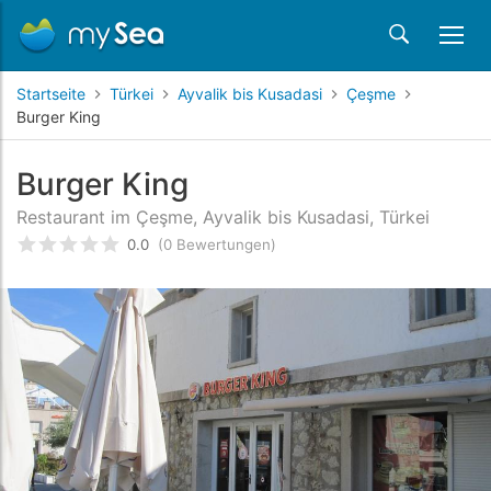
Startseite
Türkei
Ayvalik bis Kusadasi
Çeşme
Burger King
Burger King
Restaurant im Çeşme, Ayvalik bis Kusadasi, Türkei
0.0
(0 Bewertungen)
bewertet
0
/5 beyogen auf
Kundenbewertungen