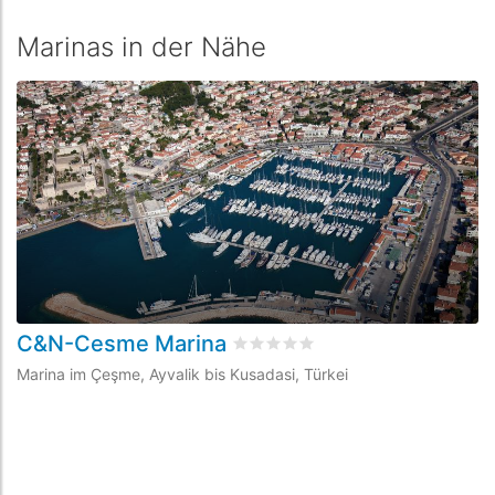
Marinas in der Nähe
C&N-Cesme Marina
S
bewertet
0
/5 beyogen auf
0
Kun
Marina im Çeşme, Ayvalik bis Kusadasi, Türkei
Ma