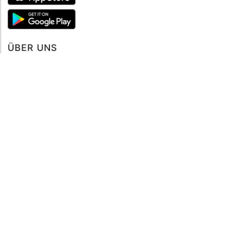
ÜBER UNS
Über mySea
Impressum
IMPRESSUM
Nutzungsbedingungen
Datenschutzbestimmungen
HILFE
Kontaktiere uns
Verhaltenskodex
FAQ