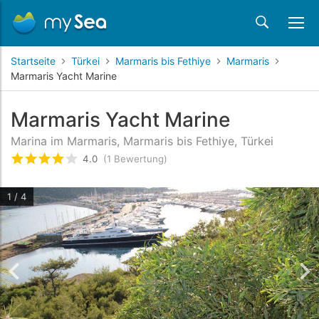
Startseite
Türkei
Marmaris bis Fethiye
Marmaris
Marmaris Yacht Marine
Marmaris Yacht Marine
Marina im Marmaris, Marmaris bis Fethiye, Türkei
4.0
(1 Bewertung)
bewertet
4
/5 beyogen auf
1
Kundenbewertunge
1 / 4