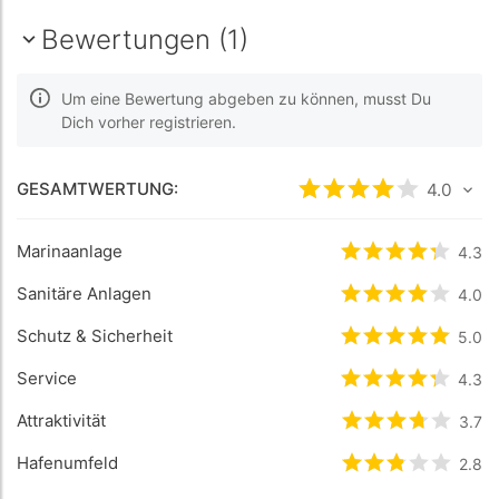
Bewertungen (1)
Um eine Bewertung abgeben zu können, musst Du
Dich vorher registrieren.
GESAMTWERTUNG:
bewertet
4
/5 be
4.0
Marinaanlage
bewertet
4.3
4.3
/
Sanitäre Anlagen
bewertet
4
/5 
4.0
Schutz & Sicherheit
bewertet
5
/5 
5.0
Service
bewertet
4.3
4.3
/
Attraktivität
bewertet
3.7
3.7
/
Hafenumfeld
bewertet
2.8
2.8
/