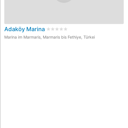
Adaköy Marina
A
bewertet
0
/5 beyogen auf
0
Kundenbew
Marina im Marmaris, Marmaris bis Fethiye, Türkei
Ma