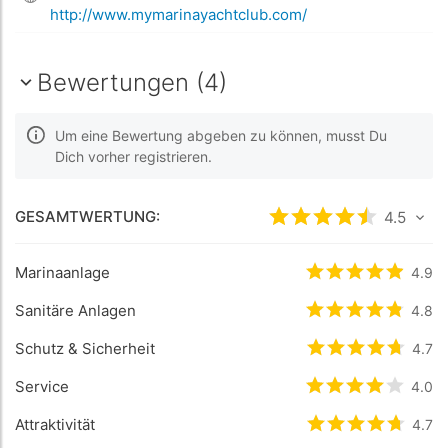
http://www.mymarinayachtclub.com/
Bewertungen (4)
Um eine Bewertung abgeben zu können, musst Du
Dich vorher registrieren.
GESAMTWERTUNG:
bewertet
4.5
4.5
/5 
Marinaanlage
bewertet
4.9
4.9
/
Sanitäre Anlagen
bewertet
4.8
4.8
/
Schutz & Sicherheit
bewertet
4.7
4.7
/
Service
bewertet
4
/5 
4.0
Attraktivität
bewertet
4.7
4.7
/