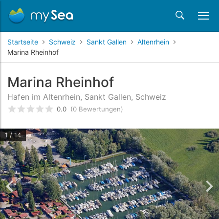
Startseite
Schweiz
Sankt Gallen
Altenrhein
Marina Rheinhof
Marina Rheinhof
Hafen im Altenrhein, Sankt Gallen, Schweiz
0.0
(0 Bewertungen)
bewertet
0
/5 beyogen auf
Kundenbewertungen
1 / 14