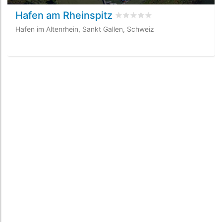
Hafen am Rheinspitz
bewertet
0
/5 beyogen auf
0
K
Hafen im Altenrhein, Sankt Gallen, Schweiz