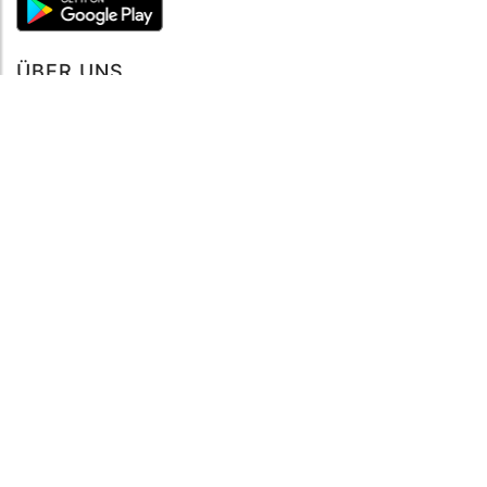
ÜBER UNS
Über mySea
Impressum
IMPRESSUM
Nutzungsbedingungen
Datenschutzbestimmungen
HILFE
Kontaktiere uns
Verhaltenskodex
FAQ