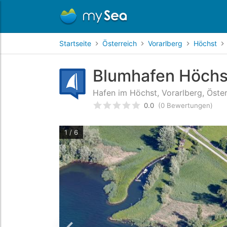
Startseite
Österreich
Vorarlberg
Höchst
Blumhafen Höchs
Hafen im Höchst, Vorarlberg, Öster
0.0
(0 Bewertungen)
bewertet
0
/5 beyogen auf
Ku
1 / 6