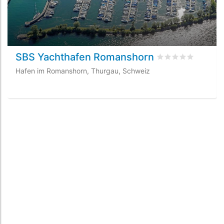
SBS Yachthafen Romanshorn
bewertet
0
/5 bey
Hafen im Romanshorn, Thurgau, Schweiz