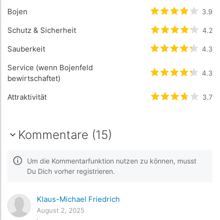
Bojen
bewertet
3.9
3.9
/
Schutz & Sicherheit
bewertet
4.2
4.2
/
Sauberkeit
bewertet
4.3
4.3
/
Service (wenn Bojenfeld
bewertet
4.3
4.3
/
bewirtschaftet)
Attraktivität
bewertet
3.7
3.7
/
Kommentare (15)
Um die Kommentarfunktion nutzen zu können, musst
Du Dich vorher registrieren.
Klaus-Michael Friedrich
August 2, 2025