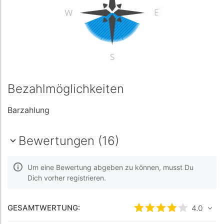
Bezahlmöglichkeiten
Barzahlung
Bewertungen (16)
Um eine Bewertung abgeben zu können, musst Du
Dich vorher registrieren.
GESAMTWERTUNG:
bewertet
4
/5 be
4.0