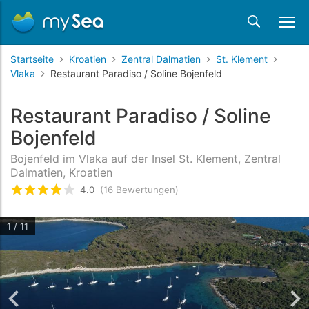
Startseite
Kroatien
Zentral Dalmatien
St. Klement
Vlaka
Restaurant Paradiso / Soline Bojenfeld
Restaurant Paradiso / Soline
Bojenfeld
Bojenfeld im Vlaka auf der Insel St. Klement, Zentral
Dalmatien, Kroatien
4.0
(16 Bewertungen)
bewertet
4
/5 beyogen auf
16
Kundenbewertung
1 / 11