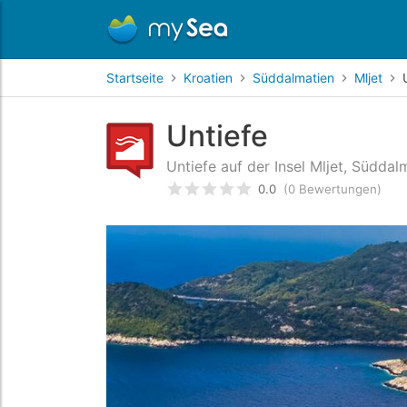
Startseite
Kroatien
Süddalmatien
Mljet
Untiefe
Untiefe auf der Insel Mljet, Süddal
0.0
(0 Bewertungen)
bewertet
0
/5 beyogen auf
Ku