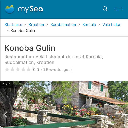
Startseite
Kroatien
Süddalmatien
Korcula
Vela Luka
Konoba Gulin
Konoba Gulin
Restaurant im Vela Luka auf der Insel Korcula,
Süddalmatien, Kroatien
0.0
(0 Bewertungen)
bewertet
0
/5 beyogen auf
Kundenbewertungen
1 / 4