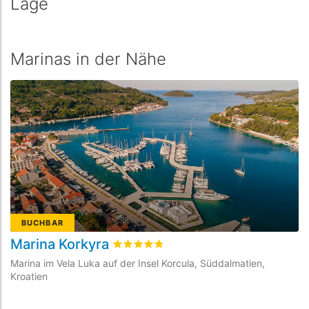
Lage
Marinas in der Nähe
BUCHBAR
Marina Korkyra
A
bewertet
4.8
/5 beyogen auf
27
Kunden
Marina im Vela Luka auf der Insel Korcula, Süddalmatien,
Ma
Kroatien
Kr