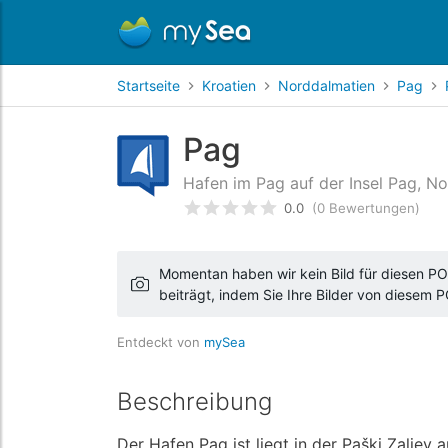
Startseite
Kroatien
Norddalmatien
Pag
Pag
Hafen im Pag auf der Insel Pag, No
0.0
(0 Bewertungen)
bewertet
0
/5 beyogen auf
Ku
Momentan haben wir kein Bild für diesen POI
beiträgt, indem Sie Ihre Bilder von diesem 
Entdeckt von
mySea
Beschreibung
Der Hafen Pag ist liegt in der Paški Zaljev 