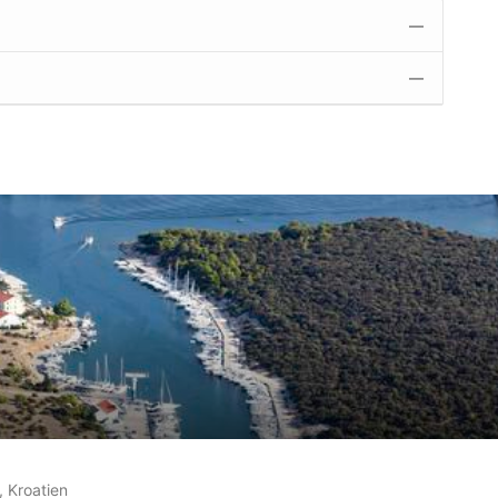
—
—
gen auf
7
Kundenbewertungen
, Kroatien