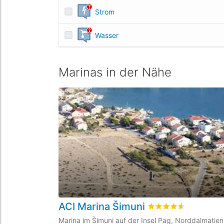
Strom
Wasser
Marinas in der Nähe
ACI Marina Šimuni
bewertet
4.6
/5 beyo
Marina im Šimuni auf der Insel Pag, Norddalmatien