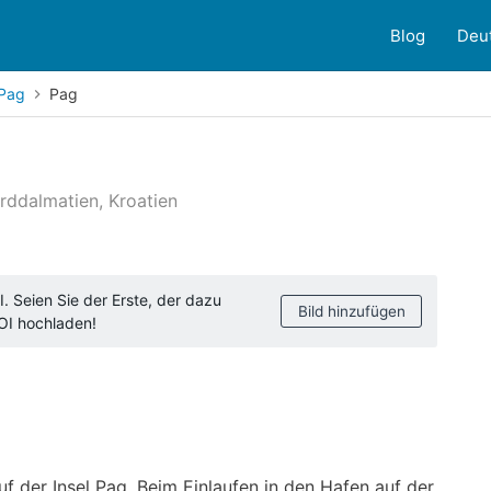
Blog
Deu
Pag
Pag
rddalmatien, Kroatien
ndenbewertungen
. Seien Sie der Erste, der dazu
Bild hinzufügen
POI hochladen!
auf der Insel Pag. Beim Einlaufen in den Hafen auf der