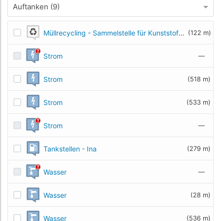
Auftanken (9)
Müllrecycling - Sammelstelle für Kunststoff- und Metallmüll
(122 m)
Strom
—
Strom
(518 m)
Strom
(533 m)
Strom
—
Tankstellen - Ina
(279 m)
Wasser
—
Wasser
(28 m)
Wasser
(536 m)