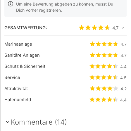
Um eine Bewertung abgeben zu können, musst Du
Dich vorher registrieren.
GESAMTWERTUNG:
bewertet
4.7
4.7
/5 
Marinaanlage
bewertet
4.7
4.7
/
Sanitäre Anlagen
bewertet
4.7
4.7
/
Schutz & Sicherheit
bewertet
4.4
4.4
/
Service
bewertet
4.5
4.5
/
Attraktivität
bewertet
4.2
4.2
/
Hafenumfeld
bewertet
4.4
4.4
/
Kommentare (14)