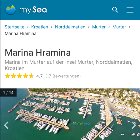
Startseite
Kroatien
Norddalmatien
Murter
Murter
Marina Hramina
Marina Hramina
Marina im Murter auf der Insel Murter, Norddalmatien,
Kroatien
4.7
(17 Bewertungen)
bewertet
4.7
/5 beyogen auf
17
Kundenbewertu
1 / 14