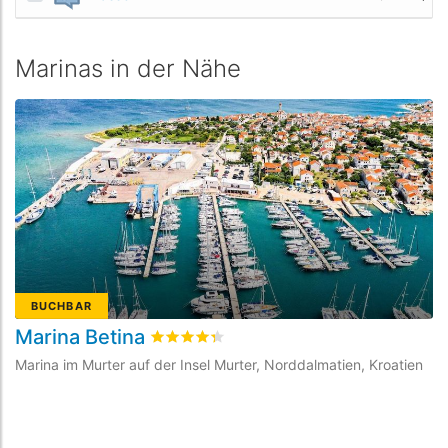
Marinas in der Nähe
BUCHBAR
Marina Betina
M
bewertet
4.3
/5 beyogen auf
10
Kundenbe
Marina im Murter auf der Insel Murter, Norddalmatien, Kroatien
Ma