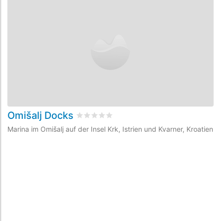
Omišalj Docks
Š
bewertet
0
/5 beyogen auf
0
Kundenbew
Marina im Omišalj auf der Insel Krk, Istrien und Kvarner, Kroatien
Ma