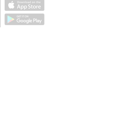
ÜBER UNS
Über mySea
Impressum
IMPRESSUM
Nutzungsbedingungen
Datenschutzbestimmungen
HILFE
Kontaktiere uns
Verhaltenskodex