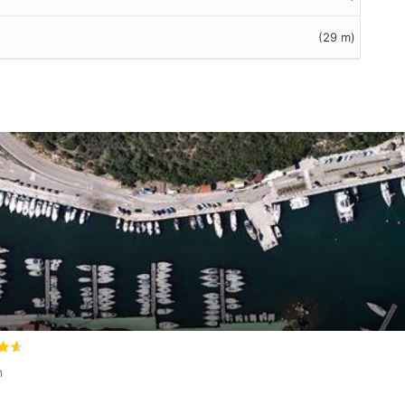
(29 m)
tet
4.6
/5 beyogen auf
1
Kundenbewertungen
n