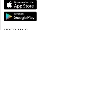
Buche jetzt
ÜBER UNS
Über mySea
Impressum
IMPRESSUM
Nutzungsbedingungen
Datenschutzbestimmungen
HILFE
Kontaktiere uns
Verhaltenskodex