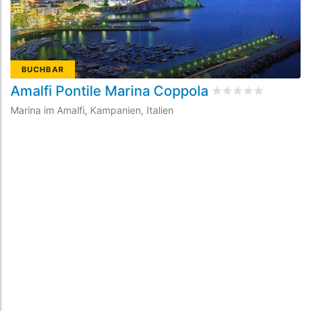
BUCHBAR
Amalfi Pontile Marina Coppola
P
bewertet
0
/5 beyo
Marina im Amalfi, Kampanien, Italien
Ma