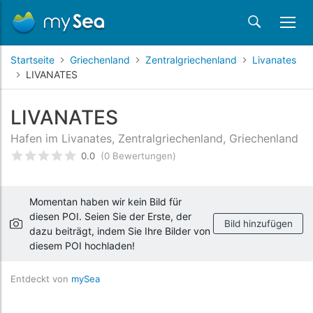
Startseite
Griechenland
Zentralgriechenland
Livanates
LIVANATES
LIVANATES
Hafen im Livanates, Zentralgriechenland, Griechenland
0.0
(0 Bewertungen)
bewertet
0
/5 beyogen auf
Kundenbewertungen
Momentan haben wir kein Bild für
diesen POI. Seien Sie der Erste, der
Bild hinzufügen
dazu beiträgt, indem Sie Ihre Bilder von
diesem POI hochladen!
Entdeckt von
mySea