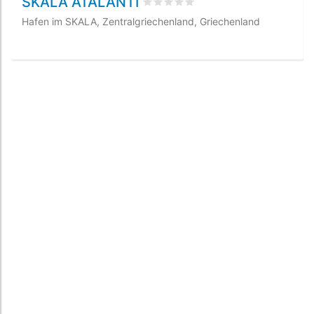
SKALA ATALANTI
bewertet
0
/5 beyogen auf
0
Kund
Hafen im SKALA, Zentralgriechenland, Griechenland