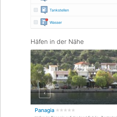
Tankstellen
Wasser
Häfen in der Nähe
Panagia
bewertet
0
/5 beyogen auf
0
Kun