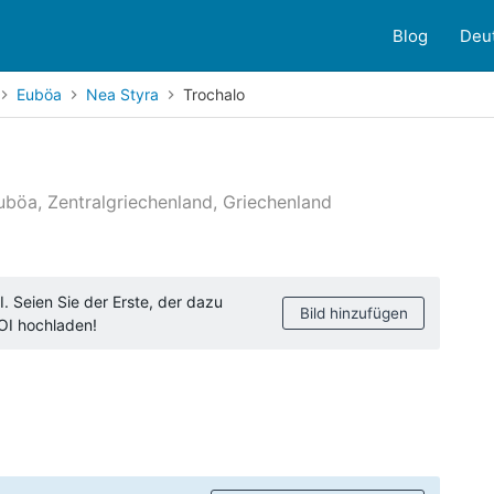
Blog
Deu
Euböa
Nea Styra
Trochalo
uböa, Zentralgriechenland, Griechenland
ndenbewertungen
. Seien Sie der Erste, der dazu
Bild hinzufügen
POI hochladen!