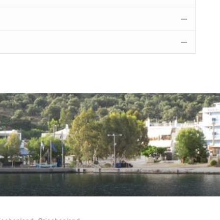
—
—
denbewertungen