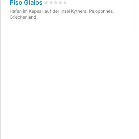
Piso Gialos
bewertet
0
/5 beyogen auf
0
Kundenbewer
Hafen im Kapsali auf der Insel Kythera, Peloponnes,
Griechenland