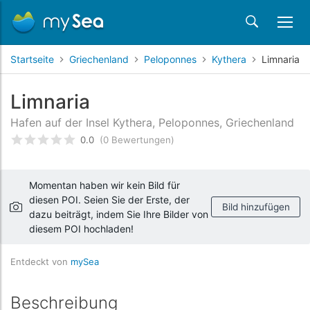
Startseite
Griechenland
Peloponnes
Kythera
Limnaria
Limnaria
Hafen auf der Insel Kythera, Peloponnes, Griechenland
0.0
(0 Bewertungen)
bewertet
0
/5 beyogen auf
Kundenbewertungen
Momentan haben wir kein Bild für
diesen POI. Seien Sie der Erste, der
Bild hinzufügen
dazu beiträgt, indem Sie Ihre Bilder von
diesem POI hochladen!
Entdeckt von
mySea
Beschreibung