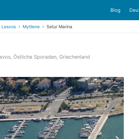
Blog
Deu
Lesvos
Mytilene
Setur Marina
esvos, Östliche Sporaden, Griechenland
2
Kundenbewertungen