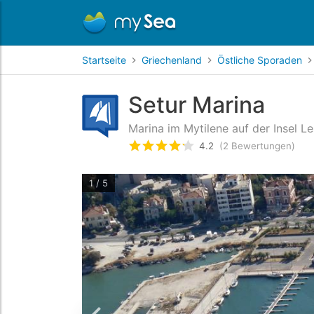
Startseite
Griechenland
Östliche Sporaden
Setur Marina
Marina im Mytilene auf der Insel L
4.2
(2 Bewertungen)
bewertet
4.2
/5 beyogen auf
1 / 5