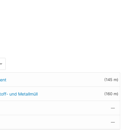
ment
(145 m)
toff- und Metallmüll
(160 m)
—
—