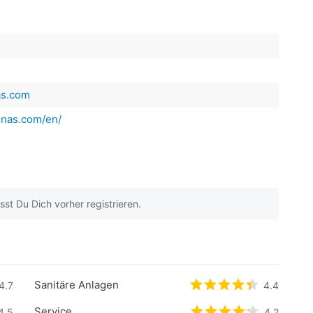
as.com
inas.com/en/
t Du Dich vorher registrieren.
 beyogen auf
2
Kundenbewertungen
Sanitäre Anlagen
.7
4.7
/5 beyogen auf
0
Kundenbewertungen
bewertet
4.4
4.4
/5 be
Service
4.5
4.2