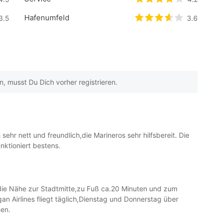
.5
/5 beyogen auf
0
Kundenbewertungen
bewertet
4.2
/5 be
Hafenumfeld
.5
3.5
/5 beyogen auf
0
Kundenbewertungen
bewertet
3.6
3.6
/5 be
 musst Du Dich vorher registrieren.
sehr nett und freundlich,die Marineros sehr hilfsbereit. Die
nktioniert bestens.
t die Nähe zur Stadtmitte,zu Fuß ca.20 Minuten und zum
an Airlines fliegt täglich,Dienstag und Donnerstag über
en.