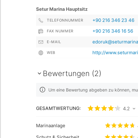
Setur Marina Hauptsitz
+90 216 346 23 46
TELEFONNUMMER
+90 216 346 16 56
FAX NUMMER
edoruk@seturmarin
E-MAIL
http://www.seturmar
WEB
Bewertungen (2)
Um eine Bewertung abgeben zu können, muss
GESAMTWERTUNG:
bewertet
4.2
4.2
/5
Marinaanlage
bewertet
4
Schutz & Sicherheit