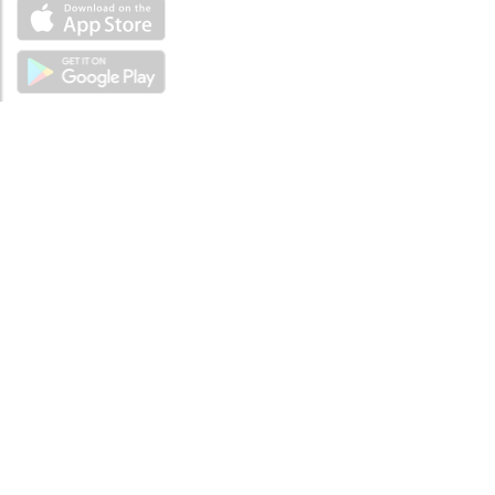
ÜBER UNS
Über mySea
Impressum
IMPRESSUM
Nutzungsbedingungen
Datenschutzbestimmungen
HILFE
Kontaktiere uns
Verhaltenskodex