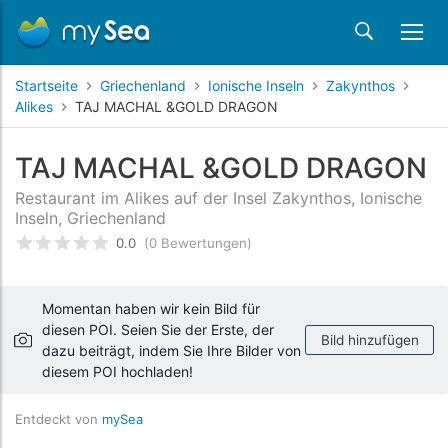
Startseite
Griechenland
Ionische Inseln
Zakynthos
Alikes
TAJ MACHAL &GOLD DRAGON
TAJ MACHAL &GOLD DRAGON
Restaurant im Alikes auf der Insel Zakynthos, Ionische
Inseln, Griechenland
0.0
(0 Bewertungen)
bewertet
0
/5 beyogen auf
Kundenbewertungen
Momentan haben wir kein Bild für
diesen POI. Seien Sie der Erste, der
Bild hinzufügen
dazu beiträgt, indem Sie Ihre Bilder von
diesem POI hochladen!
Entdeckt von
mySea