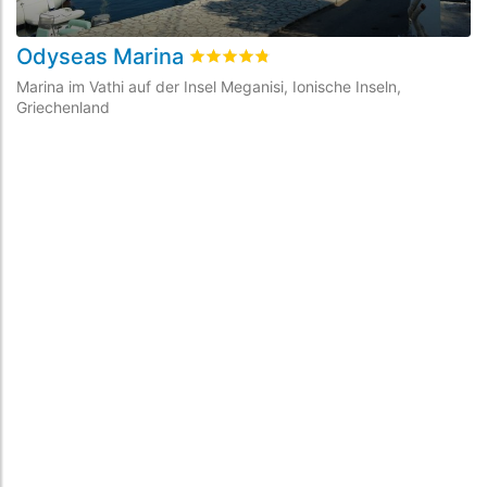
Odyseas Marina
L
bewertet
4.8
/5 beyogen auf
6
Kunden
Marina im Vathi auf der Insel Meganisi, Ionische Inseln,
Ma
Griechenland
Gr