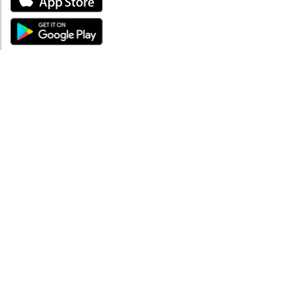
ÜBER UNS
Über mySea
Impressum
IMPRESSUM
Nutzungsbedingungen
Datenschutzbestimmungen
HILFE
Kontaktiere uns
Verhaltenskodex
FAQ