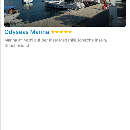
Odyseas Marina
L
bewertet
4.8
/5 beyogen auf
6
Kunden
Marina im Vathi auf der Insel Meganisi, Ionische Inseln,
Ma
Griechenland
Gr