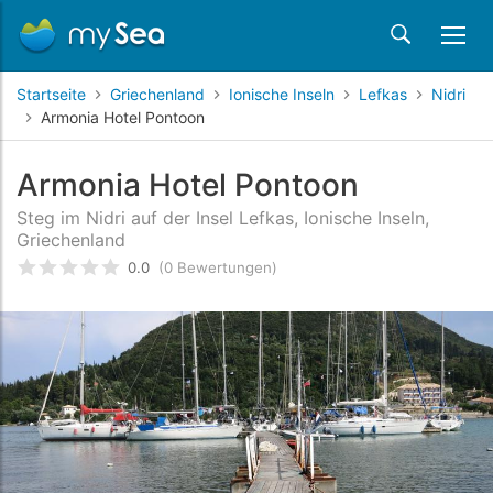
Startseite
Griechenland
Ionische Inseln
Lefkas
Nidri
Armonia Hotel Pontoon
Armonia Hotel Pontoon
Steg im Nidri auf der Insel Lefkas, Ionische Inseln,
Griechenland
0.0
(0 Bewertungen)
bewertet
0
/5 beyogen auf
Kundenbewertungen