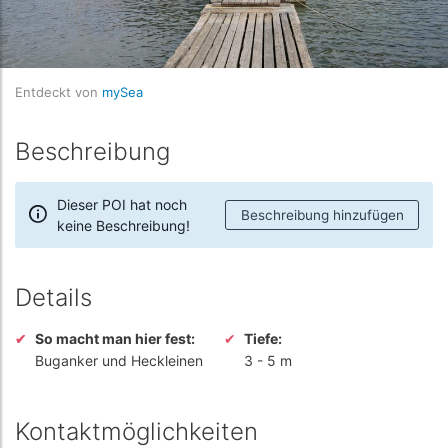
Entdeckt von
mySea
Beschreibung
Dieser POI hat noch
Beschreibung hinzufügen
keine Beschreibung!
Details
So macht man hier fest:
Tiefe:
Buganker und Heckleinen
3
-
5 m
Kontaktmöglichkeiten