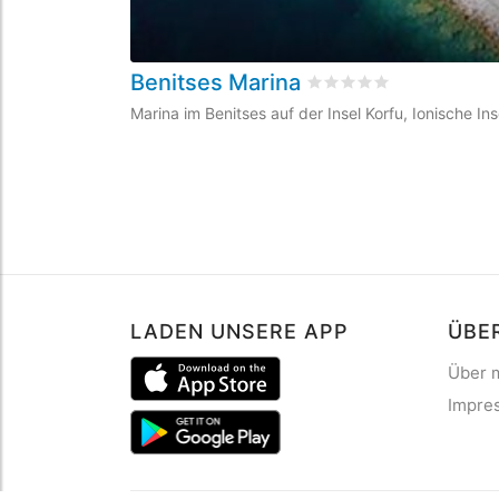
Benitses Marina
bewertet
0
/5 beyogen 
Marina im Benitses auf der Insel Korfu, Ionische In
LADEN UNSERE APP
ÜBE
Über 
Impre