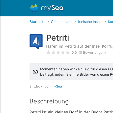
Startseite
Griechenland
Ionische Inseln
Ko
Petriti
Hafen im Petriti auf der Insel Korfu
0.0
(0 Bewertungen)
bewertet
0
/5 beyogen auf
Ku
Momentan haben wir kein Bild für diesen POI
beiträgt, indem Sie Ihre Bilder von diesem 
Entdeckt von
mySea
Beschreibung
Petriti ist ein kleines Dorf in der Bucht Pet