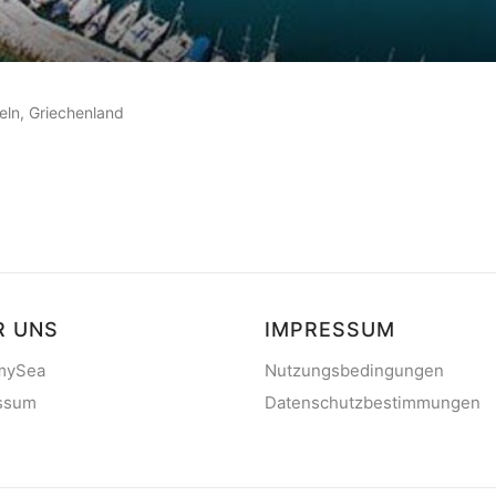
auf
0
Kundenbewertungen
seln, Griechenland
R UNS
IMPRESSUM
mySea
Nutzungsbedingungen
ssum
Datenschutzbestimmungen