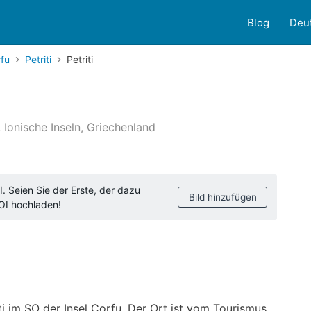
Blog
Deu
rfu
Petriti
Petriti
, Ionische Inseln, Griechenland
ndenbewertungen
. Seien Sie der Erste, der dazu
Bild hinzufügen
POI hochladen!
riti im SO der Insel Corfu. Der Ort ist vom Tourismus