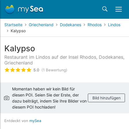
Startseite
Griechenland
Dodekanes
Rhodos
Lindos
Kalypso
Kalypso
Restaurant im Lindos auf der Insel Rhodos, Dodekanes,
Griechenland
5.0
(1 Bewertung)
bewertet
5
/5 beyogen auf
1
Kundenbewertunge
Momentan haben wir kein Bild für
diesen POI. Seien Sie der Erste, der
Bild hinzufügen
dazu beiträgt, indem Sie Ihre Bilder von
diesem POI hochladen!
Entdeckt von
mySea