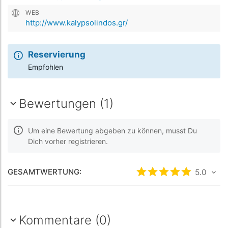
WEB
http://www.kalypsolindos.gr/
Reservierung
Empfohlen
Bewertungen (1)
Um eine Bewertung abgeben zu können, musst Du
Dich vorher registrieren.
GESAMTWERTUNG:
bewertet
5
/5 be
5.0
Kommentare (0)