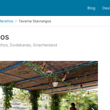
Blog
Deu
Marathos
Taverna Stavrangos
gos
athos, Dodekanes, Griechenland
ndenbewertungen