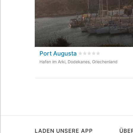
Port Augusta
bewertet
0
/5 beyogen a
Hafen im Arki, Dodekanes, Griechenland
LADEN UNSERE APP
ÜBE