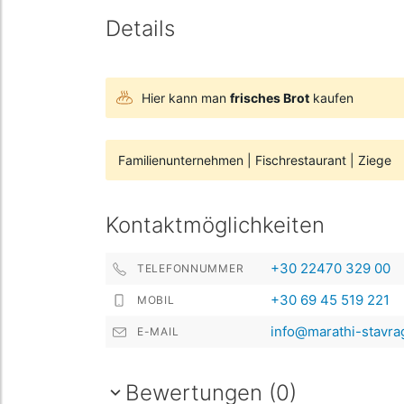
Details
Hier kann man
frisches Brot
kaufen
Familienunternehmen
|
Fischrestaurant
|
Ziege
Kontaktmöglichkeiten
+30 22470 329 00
TELEFONNUMMER
+30 69 45 519 221
MOBIL
info@marathi-stavra
E-MAIL
Bewertungen (0)