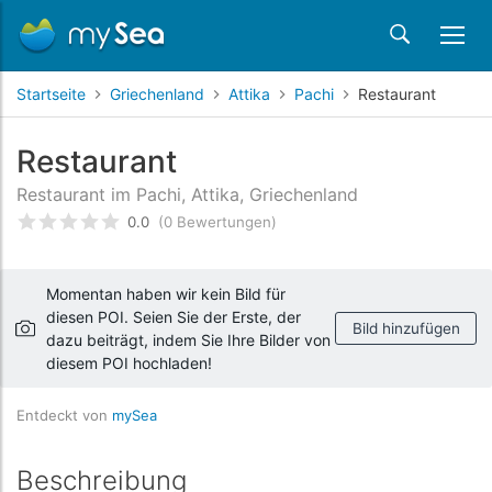
Startseite
Griechenland
Attika
Pachi
Restaurant
Restaurant
Restaurant im Pachi, Attika, Griechenland
0.0
(0 Bewertungen)
bewertet
0
/5 beyogen auf
Kundenbewertungen
Momentan haben wir kein Bild für
diesen POI. Seien Sie der Erste, der
Bild hinzufügen
dazu beiträgt, indem Sie Ihre Bilder von
diesem POI hochladen!
Entdeckt von
mySea
Beschreibung