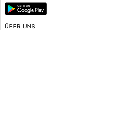
ÜBER UNS
Über mySea
Impressum
IMPRESSUM
Nutzungsbedingungen
Datenschutzbestimmungen
HILFE
Kontaktiere uns
Verhaltenskodex
FAQ