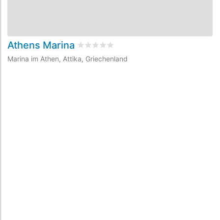
Athens Marina
M
bewertet
0
/5 beyogen auf
0
Kundenbew
Marina im Athen, Attika, Griechenland
Ma