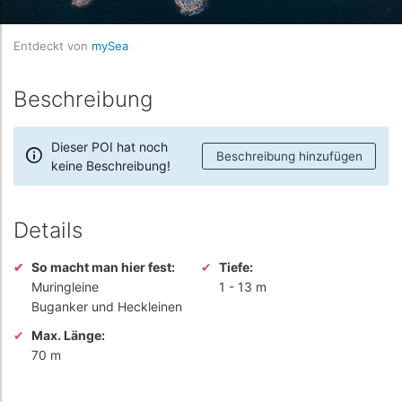
Entdeckt von
mySea
Beschreibung
Dieser POI hat noch
Beschreibung hinzufügen
keine Beschreibung!
Details
So macht man hier fest:
Tiefe:
Muringleine
1
-
13 m
Buganker und Heckleinen
Max. Länge:
70 m