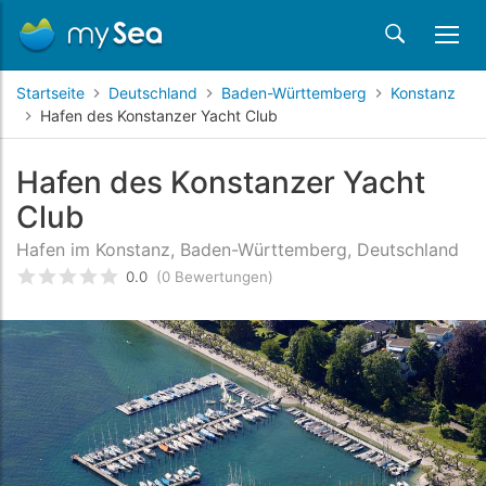
Startseite
Deutschland
Baden-Württemberg
Konstanz
Hafen des Konstanzer Yacht Club
Hafen des Konstanzer Yacht
Club
Hafen im Konstanz, Baden-Württemberg, Deutschland
0.0
(0 Bewertungen)
bewertet
0
/5 beyogen auf
Kundenbewertungen