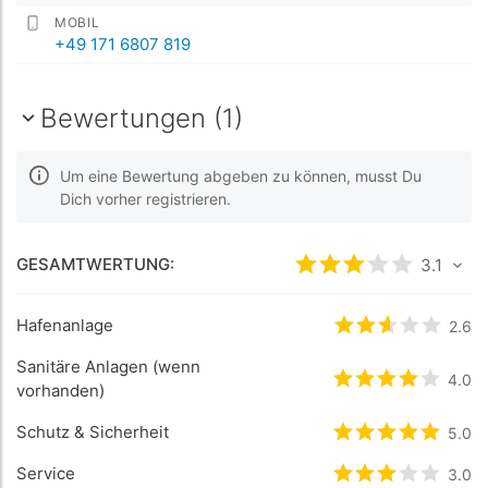
MOBIL
+49 171 6807 819
Bewertungen (1)
Um eine Bewertung abgeben zu können, musst Du
Dich vorher registrieren.
GESAMTWERTUNG:
bewertet
3.1
3.1
/5 b
Hafenanlage
bewertet
2.6
2.6
/
Sanitäre Anlagen (wenn
bewertet
4
/5 
4.0
vorhanden)
Schutz & Sicherheit
bewertet
5
/5 
5.0
Service
bewertet
3
/5 
3.0