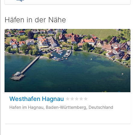
Häfen in der Nähe
Westhafen Hagnau
bewertet
0
/5 beyogen auf
0
Ku
Hafen im Hagnau, Baden-Württemberg, Deutschland