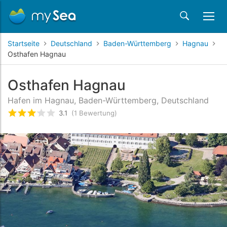
Startseite
Deutschland
Baden-Württemberg
Hagnau
Osthafen Hagnau
Osthafen Hagnau
Hafen im Hagnau, Baden-Württemberg, Deutschland
3.1
(1 Bewertung)
bewertet
3.1
/5 beyogen auf
1
Kundenbewertung