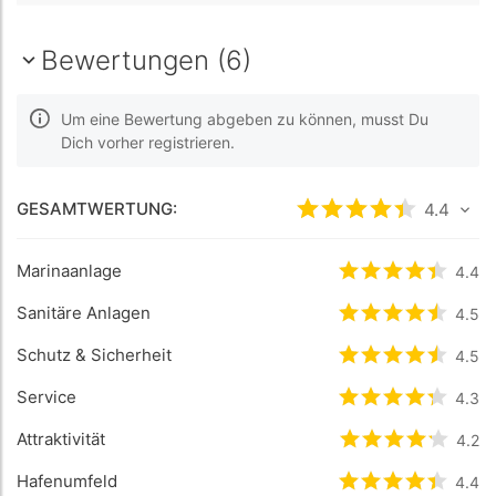
Bewertungen (6)
Um eine Bewertung abgeben zu können, musst Du
Dich vorher registrieren.
GESAMTWERTUNG:
bewertet
4.4
4.4
/5 
Marinaanlage
bewertet
4.4
4.4
/
Sanitäre Anlagen
bewertet
4.5
4.5
/
Schutz & Sicherheit
bewertet
4.5
4.5
/
Service
bewertet
4.3
4.3
/
Attraktivität
bewertet
4.2
4.2
/
Hafenumfeld
bewertet
4.4
4.4
/