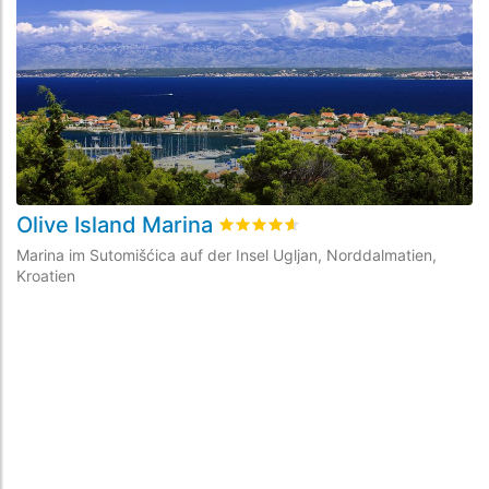
Olive Island Marina
M
bewertet
4.6
/5 beyogen auf
10
Ku
Marina im Sutomišćica auf der Insel Ugljan, Norddalmatien,
Ma
Kroatien