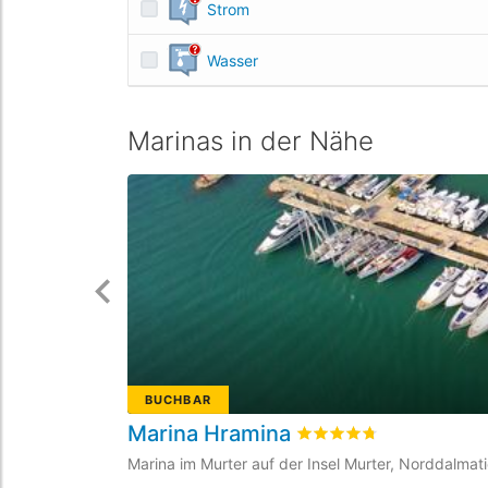
Strom
Wasser
Marinas in der Nähe
BUCHBAR
Marina Hramina
bewertet
4.7
/5 beyogen
Marina im Murter auf der Insel Murter, Norddalmati