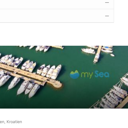
—
—
 auf
17
Kundenbewertungen
en, Kroatien