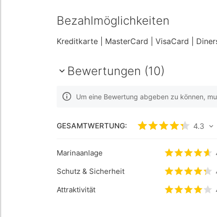
Bezahlmöglichkeiten
Kreditkarte
| MasterCard
| VisaCard
| Dine
Bewertungen (10)
Um eine Bewertung abgeben zu können, muss
GESAMTWERTUNG:
bewertet
4.3
4.3
/5
Marinaanlage
bewertet
4
Schutz & Sicherheit
bewertet
4
Attraktivität
bewertet
4