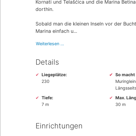
Kornati und Telašćica und die Marina Betina
dorthin.
Sobald man die kleinen Inseln vor der Buch
Marina einfach u...
Weiterlesen ...
Details
Liegeplätze:
So macht 
230
Muringlei
Längsseit
Tiefe:
Max. Läng
7 m
30 m
Einrichtungen