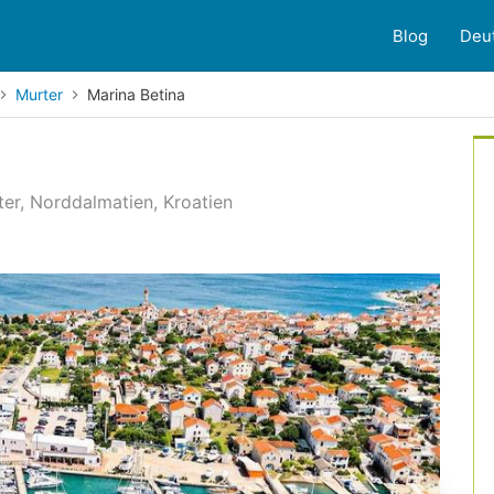
Blog
Deu
Murter
Marina Betina
ter, Norddalmatien, Kroatien
10
Kundenbewertungen