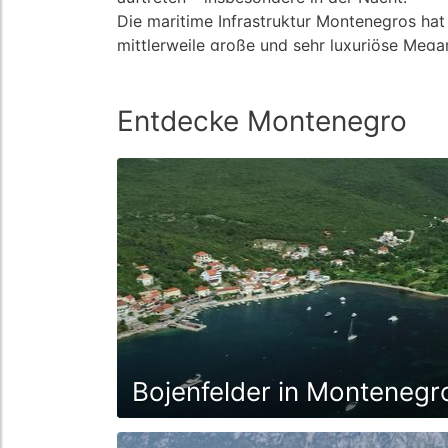
Die maritime Infrastruktur Montenegros hat 
mittlerweile große und sehr luxuriöse Mega
Projekte fertig gestellt oder noch im Bau b
luxuriösen Resorts mit Wohnungen, Hotels,
Entdecke Montenegro
Entlang der Küste gibt es in Bigova, Budva
Bojenfelder in Montenegr