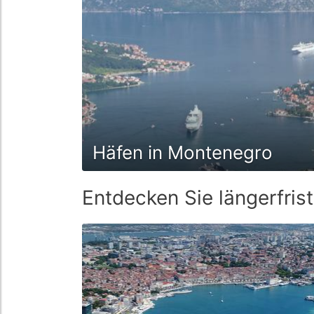
Häfen in Montenegro
Entdecken Sie längerfris