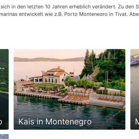
sich in den letzten 10 Jahren erheblich verändert. Zu den S
marinas entwickelt wie z.B. Porto Montenegro in Tivat. Abe
efindlich. Portonovi oder Luštica Bay sind zwei Großprojek
 Restaurants und Modegeschäften ist.
 und Bar eine ganze Reihe weiterer Ankermöglichkeiten aber
o
Kais in Montenegro