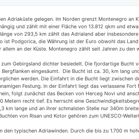
chen Adriaküste gelegen. Im Norden grenzt Montenegro an K
bhängig und zählt mit einer Fläche von 13.812 qkm und et
nlänge von 293,5 km zählt das Adrialand aber insbesondere 
 ist Podgorica, die Währung ist der Euro obwohl das Land ni
r allem an der Küste. Montenegro zählt seit Jahren zu den
 zum Gebirgsland dichter besiedelt. Die fjordartige Bucht v
ergflanken eingesäumt. Die Bucht ist ca. 30, km lang und t
glichen werden. Die Einfahrt in die Bucht liegt zwischen de
amigen Festung. In der Einfahrt liegt das verlassene Fort 
 hinein, folgt zunächst das Becken von Herceg Novi und ans
0 Metern recht tief. Es herrscht eine Geschwindigkeitsbeg
 2,3 km lange und an ihrer schmalsten Stelle nur 340m breit
n Buchten von Risan und Kotor gehören zum UNESCO-Welter
on den typischen Adriawinden. Durch die bis zu 1.700 m ho