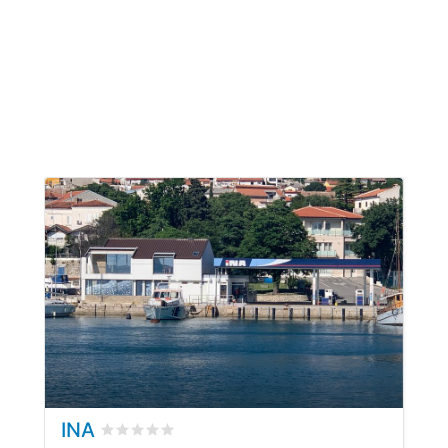
INA
bewertet
0
/5 beyogen auf
0
Kundenbewertung