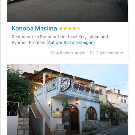
Konoba Maslina
bewertet
4.4
/5 beyogen auf
4
Kun
Restaurant im Punat auf der Insel Krk, Istrien und
Kvarner, Kroatien
(Auf der Karte anzeigen)
4 Bewertungen
2 Kommentare