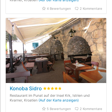
4 Bewertungen
2 Kommentare
Konoba Sidro
bewertet
4.8
/5 beyogen auf
5
Kunden
Restaurant im Punat auf der Insel Krk, Istrien und
Kvarner, Kroatien
(Auf der Karte anzeigen)
5 Bewertungen
2 Kommentare