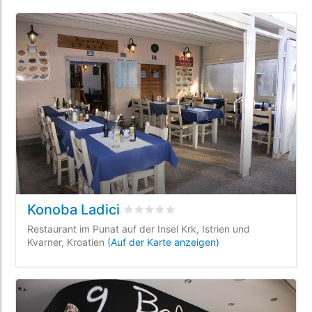
Konoba Ladici
bewertet
0
/5 beyogen auf
0
Kundenb
Restaurant im Punat auf der Insel Krk, Istrien und
Kvarner, Kroatien
(Auf der Karte anzeigen)