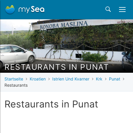
RESTAURANTS IN PUNAT
Startseite
Kroatien
Istrien Und Kvarner
Krk
Punat
Restaurants
Restaurants in Punat