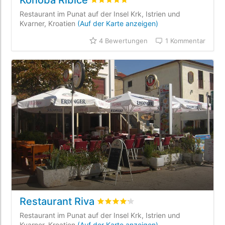
Konoba Ribice
bewertet
4.9
/5 beyogen auf
4
Kunde
Restaurant im Punat auf der Insel Krk, Istrien und
Kvarner, Kroatien
(Auf der Karte anzeigen)
4 Bewertungen
1 Kommentar
Restaurant Riva
bewertet
4.2
/5 beyogen auf
4
Kund
Restaurant im Punat auf der Insel Krk, Istrien und
Kvarner, Kroatien
(Auf der Karte anzeigen)