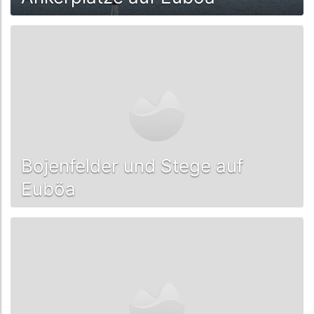
Bojenfelder und Stege auf
Euböa