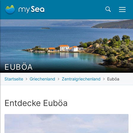
EUBÖA
Startseite
Griechenland
Zentralgriechenland
Euböa
Entdecke Euböa