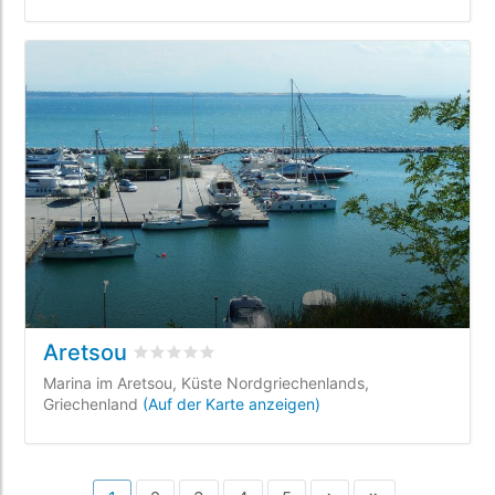
Aretsou
bewertet
0
/5 beyogen auf
0
Kundenbewertu
Marina im Aretsou, Küste Nordgriechenlands,
Griechenland
(Auf der Karte anzeigen)