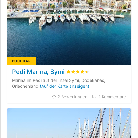
BUCHBAR
Pedi Marina, Symi
bewertet
4.6
/5 beyogen auf
2
K
Marina im Pedi auf der Insel Symi, Dodekanes,
Griechenland
(Auf der Karte anzeigen)
2 Bewertungen
2 Kommentare