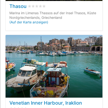
Thasou
bewertet
0
/5 beyogen auf
0
Kundenbewertun
Marina im Limenas Thassos auf der Insel Thasos, Küste
Nordgriechenlands, Griechenland
(Auf der Karte anzeigen)
Venetian Inner Harbour, Iraklion