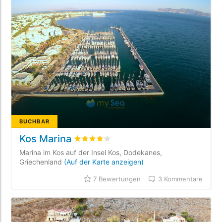
BUCHBAR
Kos Marina
bewertet
4.2
/5 beyogen auf
7
Kundenbew
Marina im Kos auf der Insel Kos, Dodekanes,
Griechenland
(Auf der Karte anzeigen)
7 Bewertungen
3 Kommentare