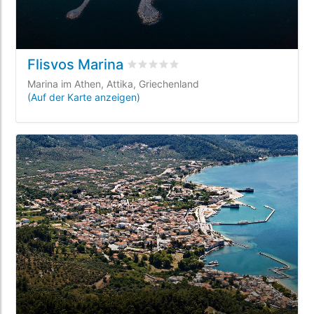
Flisvos Marina
bewertet
0
/5 beyogen auf
0
Kunden
Marina im Athen, Attika, Griechenland
(Auf der Karte anzeigen)