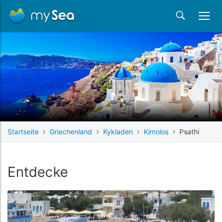
Startseite
Griechenland
Kykladen
Kimolos
Psathi
Entdecke