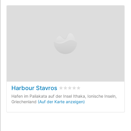
Harbour Stavros
bewertet
0
/5 beyogen auf
0
Kund
Hafen im Paliakata auf der Insel Ithaka, Ionische Inseln,
Griechenland
(Auf der Karte anzeigen)