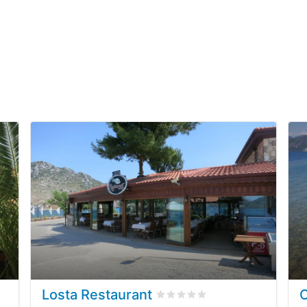
Losta Restaurant
a su
0
recensioni dei clienti
Valutato
0
/5 basata su
0
recen