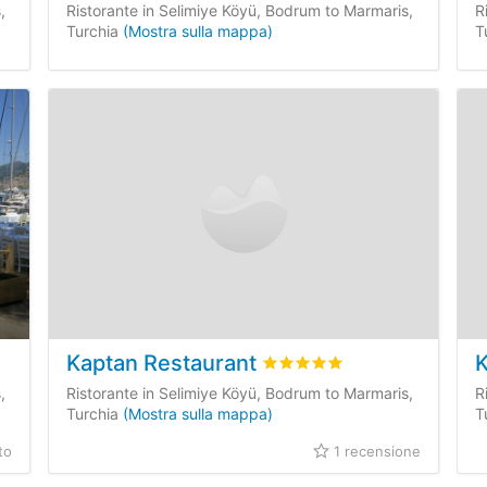
,
Ristorante in Selimiye Köyü, Bodrum to Marmaris,
R
Turchia
(Mostra sulla mappa)
T
Kaptan Restaurant
K
asata su
0
recensioni dei clienti
Valutato
5
/5 basata su
1
rece
,
Ristorante in Selimiye Köyü, Bodrum to Marmaris,
R
Turchia
(Mostra sulla mappa)
T
to
1 recensione