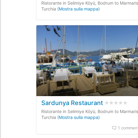
Ristorante in Selimiye Köyü, Bodrum to Marmaris
Turchia
(Mostra sulla mappa)
Sardunya Restaurant
Valutato
0
/5 b
Ristorante in Selimiye Köyü, Bodrum to Marmaris
Turchia
(Mostra sulla mappa)
1 commen