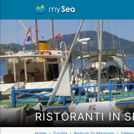
RISTORANTI IN 
Home
Turchia
Bodrum To Marmaris
Selimi