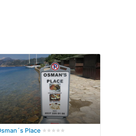
Osman´s Place
sioni dei clienti
Valutato
0
/5 basata su
0
recensioni dei cli