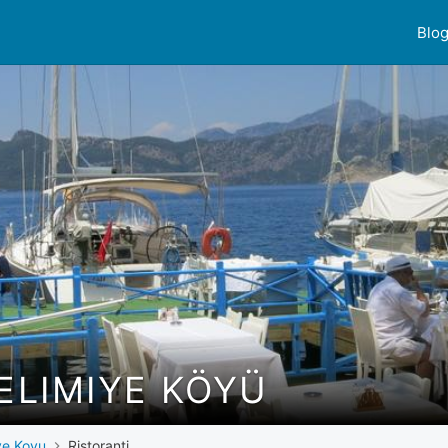
Blo
SELIMIYE KÖYÜ
ye Koyu
Ristoranti