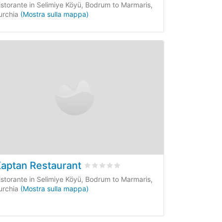
istorante in Selimiye Köyü, Bodrum to Marmaris,
urchia
(Mostra sulla mappa)
aptan Restaurant
nsioni dei clienti
Valutato
0
/5 basata su
0
recensioni dei
istorante in Selimiye Köyü, Bodrum to Marmaris,
urchia
(Mostra sulla mappa)