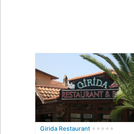
Girida Restaurant
Valutato
0
/5 basat