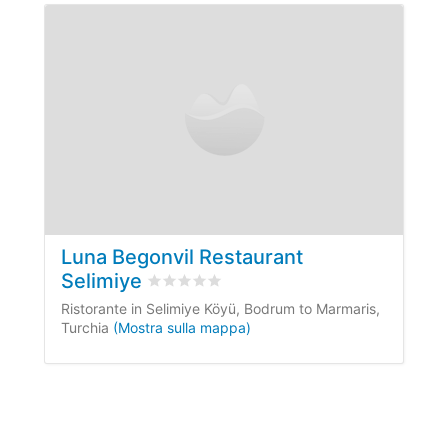
Luna Begonvil Restaurant
Selimiye
Valutato
0
/5 basata su
0
recensioni dei cl
Ristorante in Selimiye Köyü, Bodrum to Marmaris,
Turchia
(Mostra sulla mappa)