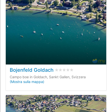
Bojenfeld Goldach
Valutato
0
/5 basata su
0
recens
Campo boe in Goldach, Sankt Gallen, Svizzera
(Mostra sulla mappa)