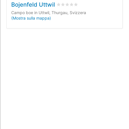
Bojenfeld Uttwil
Valutato
0
/5 basata su
0
recensioni
Campo boe in Uttwil, Thurgau, Svizzera
(Mostra sulla mappa)