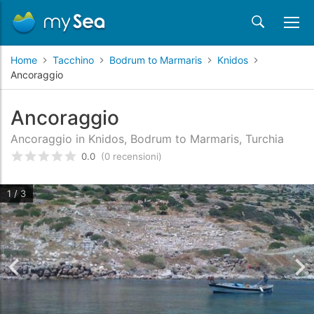
Home
Tacchino
Bodrum to Marmaris
Knidos
Ancoraggio
Ancoraggio
Ancoraggio in Knidos, Bodrum to Marmaris, Turchia
0.0
(0 recensioni)
Valutato
0
/5 basata su
recensioni dei clienti
1 / 3