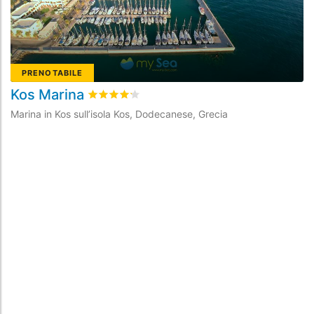
PRENOTABILE
Kos Marina
Valutato
4.2
/5 basata su
7
recensioni dei cli
Marina in Kos sull’isola Kos, Dodecanese, Grecia