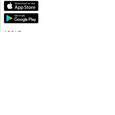
ABOUT
Tutto su MySea
Informazioni legali
NOTE LEGALI
Termini e condizioni
Informativa sulla privacy
SUPPORTO
Contattaci
Codice di condotta