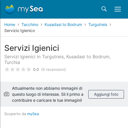
Home
Tacchino
Kusadasi to Bodrum
Turgutreis
Servizio Igienico
Servizi Igienici
Servizi Igienici in Turgutreis, Kusadasi to Bodrum,
Turchia
0.0
(0 recensioni)
Valutato
0
/5 basata su
recensioni dei clienti
Attualmente non abbiamo immagini di
questo luogo di interesse. Sii il primo a
Aggiungi foto
contribuire e caricare le tue immagini!
Scoperto da
mySea