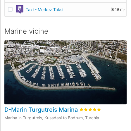
Taxi - Merkez Taksi
(649 m)
Marine vicine
D-Marin Turgutreis Marina
Y
Valutato
4.9
/5 basata s
Marina in Turgutreis, Kusadasi to Bodrum, Turchia
Ma