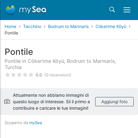
Home
Tacchino
Bodrum to Marmaris
Cökertme Köyü
Pontile
Pontile
Pontile in Cökertme Köyü, Bodrum to Marmaris,
Turchia
0.0
(0 recensioni)
Valutato
0
/5 basata su
recensioni dei clienti
Attualmente non abbiamo immagini di
questo luogo di interesse. Sii il primo a
Aggiungi foto
contribuire e caricare le tue immagini!
Scoperto da
mySea