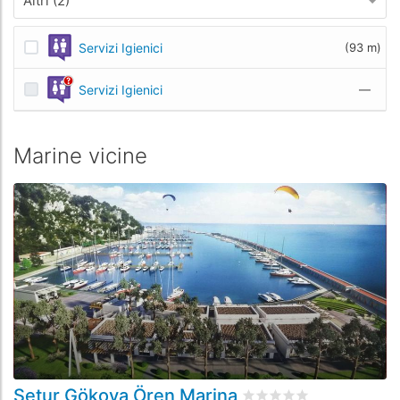
Altri (2)
Servizi Igienici
(93 m)
Servizi Igienici
—
Marine vicine
Setur Gökova Ören Marina
Valutato
0
/5 basata su