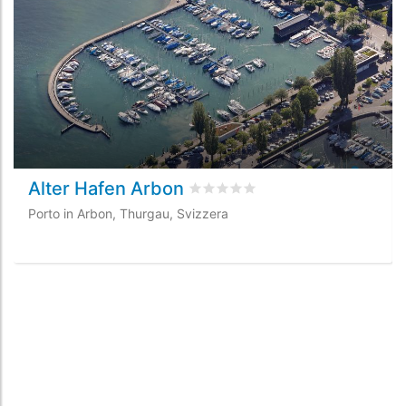
Alter Hafen Arbon
Valutato
0
/5 basata su
0
recensio
Porto in Arbon, Thurgau, Svizzera