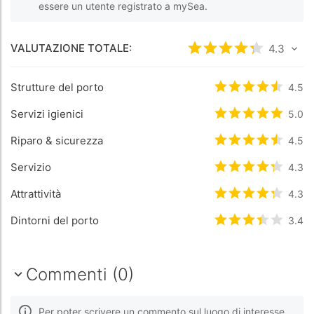
essere un utente registrato a mySea.
VALUTAZIONE TOTALE:
Valutato
4.3
4.3
/5 ba
Strutture del porto
Valutato
4.5
4.5
/5
Servizi igienici
Valutato
5
/5 b
5.0
Riparo & sicurezza
Valutato
4.5
4.5
/5
Servizio
Valutato
4.3
4.3
/5
Attrattività
Valutato
4.3
4.3
/5
Dintorni del porto
Valutato
3.4
3.4
/5
Commenti (0)
Per poter scrivere un commento sul luogo di interesse