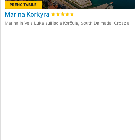
PRENOTABILE
Marina Korkyra
M
Valutato
4.8
/5 basata su
27
recensioni 
Marina in Vela Luka sull’isola Korčula, South Dalmatia, Croazia
Ma