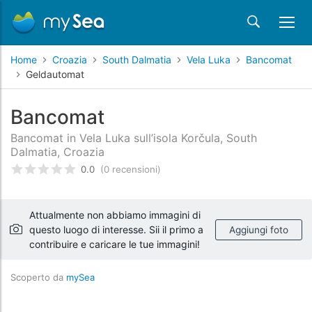
Home
Croazia
South Dalmatia
Vela Luka
Bancomat
Geldautomat
Bancomat
Bancomat in Vela Luka sull’isola Korčula, South
Dalmatia, Croazia
0.0
(0 recensioni)
Valutato
0
/5 basata su
recensioni dei clienti
Attualmente non abbiamo immagini di
questo luogo di interesse. Sii il primo a
Aggiungi foto
contribuire e caricare le tue immagini!
Scoperto da
mySea