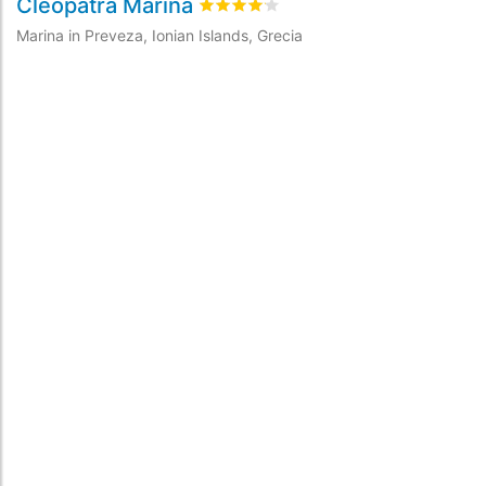
Cleopatra Marina
P
Valutato
4.1
/5 basata su
2
recensioni
Marina in Preveza, Ionian Islands, Grecia
Ma