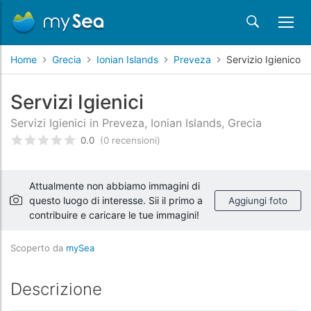
Home
Grecia
Ionian Islands
Preveza
Servizio Igienico
Servizi Igienici
Servizi Igienici in Preveza, Ionian Islands, Grecia
0.0
(0 recensioni)
Valutato
0
/5 basata su
recensioni dei clienti
Attualmente non abbiamo immagini di
questo luogo di interesse. Sii il primo a
Aggiungi foto
contribuire e caricare le tue immagini!
Scoperto da
mySea
Descrizione