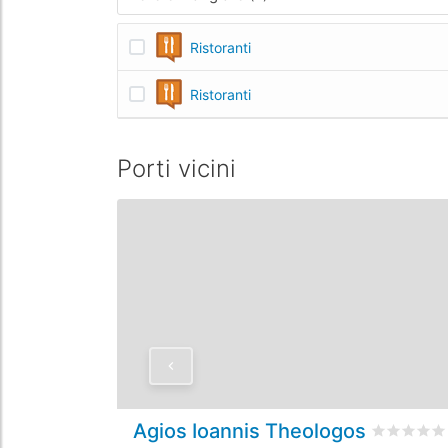
Ristoranti
Ristoranti
Porti vicini
Agios Ioannis Theologos
Valutato
0