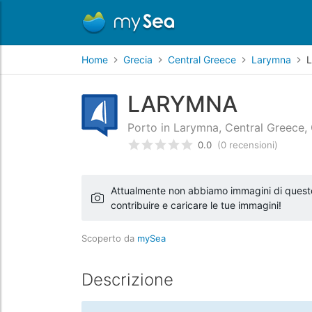
Home
Grecia
Central Greece
Larymna
LARYMNA
Porto in Larymna, Central Greece,
0.0
(0 recensioni)
Valutato
0
/5 basata su
recens
Attualmente non abbiamo immagini di questo l
contribuire e caricare le tue immagini!
Scoperto da
mySea
Descrizione