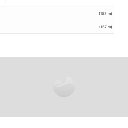
(153 m)
(167 m)
/5 basata su
0
recensioni dei clienti