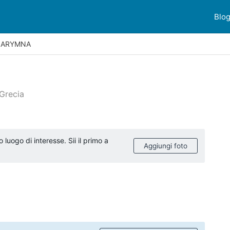
Blo
LARYMNA
 Grecia
ioni dei clienti
uogo di interesse. Sii il primo a
Aggiungi foto