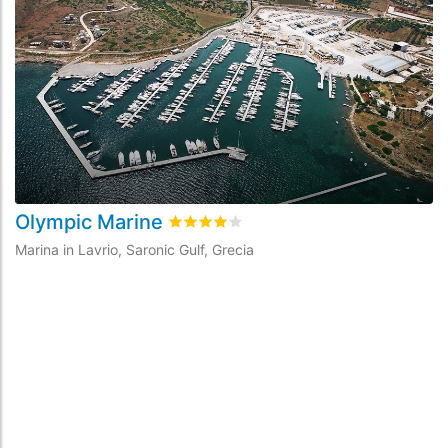
Olympic Marine
V
Valutato
4
/5 basata su
2
recensioni dei
Marina in Lavrio, Saronic Gulf, Grecia
Ma