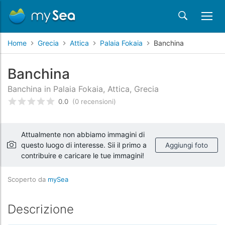
Home
Grecia
Attica
Palaia Fokaia
Banchina
Banchina
Banchina in Palaia Fokaia, Attica, Grecia
0.0
(0 recensioni)
Valutato
0
/5 basata su
recensioni dei clienti
Attualmente non abbiamo immagini di
questo luogo di interesse. Sii il primo a
Aggiungi foto
contribuire e caricare le tue immagini!
Scoperto da
mySea
Descrizione